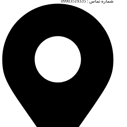
شماره تماس : 09903519335