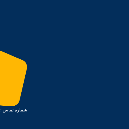
شماره تماس : 09903519335