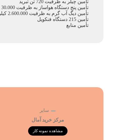
ﺗﺄمین چیلر به ظرفیت 720 تن تبرید
ﺗﺄمین پنج دستگاه هواساز به ظرفیت 30.000 cfm
ﺗﺄمین دیگ آب گرم به ظرفیت 2.600.000 کیلوکالری بر ساعت به همراه مشعل
ﺗﺄمین 215 دستگاه فن­کویل
ﺗﺄمین منابع
سایر
مرکز خرید آمال
مشاهده نمونه کار