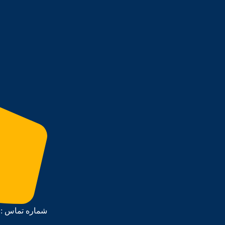
شماره تماس : 09903519335