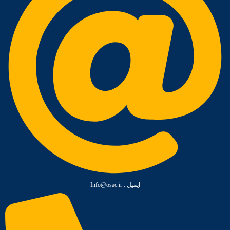
ایمیل :‌ Info@osac.ir