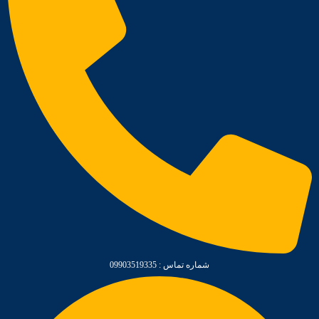
شماره تماس : 09903519335