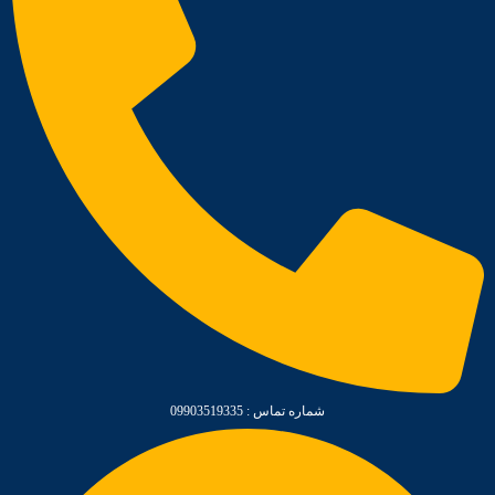
شماره تماس : 09903519335