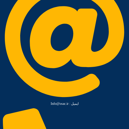
ایمیل :‌ Info@osac.ir