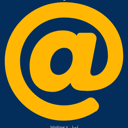
ایمیل :‌ Info@osac.ir