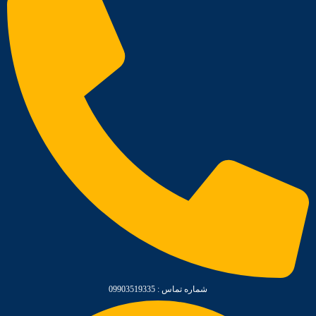
شماره تماس : 09903519335