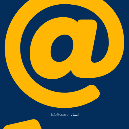
ایمیل :‌ Info@osac.ir