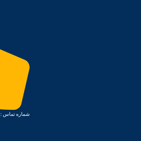
شماره تماس : 09903519335