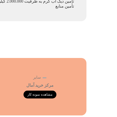
ﺗﺄمین دیگ آب گرم به ظرفیت 2.000.000 کیلوکالری بر ساعت به همراه مشعل
ﺗﺄمین منابع
سایر
مرکز خرید آمال
مشاهده نمونه کار