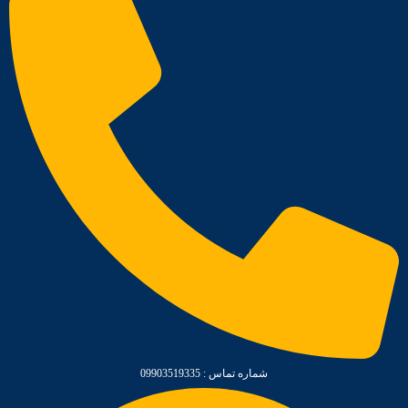
شماره تماس : 09903519335