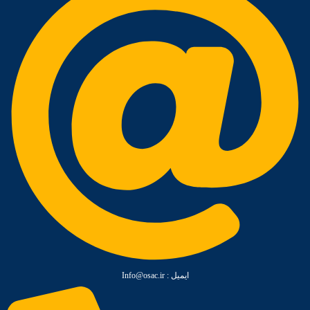
ایمیل :‌ Info@osac.ir