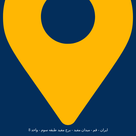
ایران - قم - میدان مفید - برج مفید طبقه سوم - واحد 8