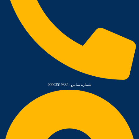
شماره تماس : 09903519335